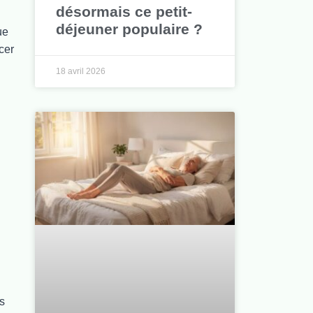
désormais ce petit-
déjeuner populaire ?
ue
cer
18 avril 2026
s