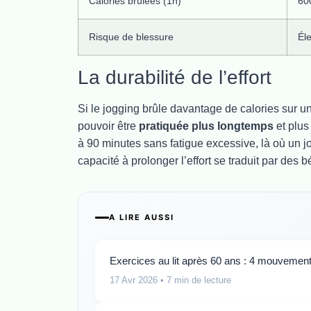
Calories brûlées (1h)
60
Risque de blessure
Él
La durabilité de l’effort
Si le jogging brûle davantage de calories sur u
pouvoir être
pratiquée plus longtemps
et plus
à 90 minutes sans fatigue excessive, là où un 
capacité à prolonger l’effort se traduit par des
A LIRE AUSSI
Exercices au lit après 60 ans : 4 mouvements 
17 Avr 2026
• 7 min de lecture