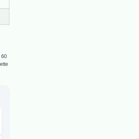
 60
ette