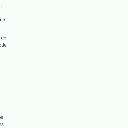
s
,
eurs
 de
iode
es
es