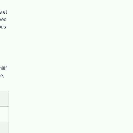
s et
vec
ous
itif
e,