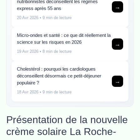
nutritionnistes déconseillent les régimes
→
express après 55 ans
20 Avr 2026
• 9 min de lecture
Micro-ondes et santé : ce que dit réellement la
science sur les risques en 2026
→
19 Avr 2026
• 8 min de lecture
Cholestérol : pourquoi les cardiologues
déconseillent désormais ce petit-déjeuner
→
populaire ?
18 Avr 2026
• 9 min de lecture
Présentation de la nouvelle
crème solaire La Roche-